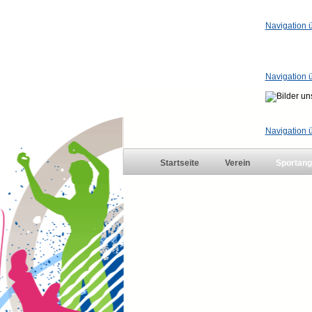
Navigation 
Übungss
Navigation 
Kurse
Navigation 
Startseite
Verein
Sportang
Aerobic am Vormittag
Eltern-Kind-Turnen
Fitnessgymnastik
Fitness für Alle
Indiaka