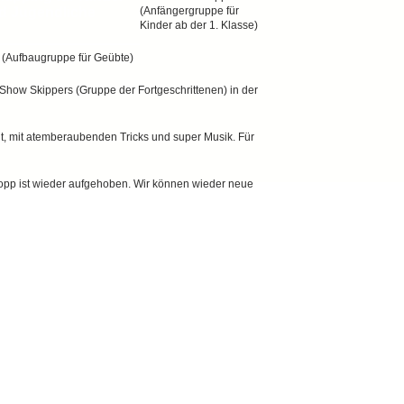
d Jugendliche
(Anfängergruppe für
Kinder ab der 1. Klasse)
s (Aufbaugruppe für Geübte)
e Show Skippers (Gruppe der Fortgeschrittenen) in der
agt, mit atemberaubenden Tricks und super Musik. Für
pp ist wieder aufgehoben. Wir können wieder neue
 Dirmstein | Tel.: 06238 / 4644 | E-mail: info@tsg-dirmstein.de |
Datenschutzerk