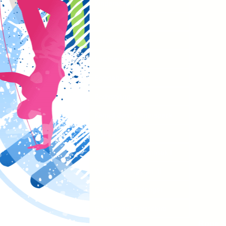
Kinderturnen
Rope Skipping
Volleyball
Leichtathletik
Sportabzeichen
Bodystyling
Kampf dem Winterspeck
Pilates
Wirbelsäulengymnastik I
Wirbelsäulengymn. II
Ganzkörper Anfänger
Ganzkörper Fortschritt
Rope S