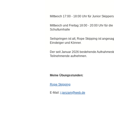
un
Mittwoch 17:00 - 18:00 Uhr für Junior Skipper
Mittwoch und Freitag 18:00 - 20:00 Uhr für di
Schulturnhalle
Seilspringen ist alt, Rope Skipping ist anges
Einsteiger und Könner.
Der seit Januar 2026 bestehende Aufnahmesto
Teilnehmende aufnehmen.
Ihre Ansprechpartnerin Julie Janzam
Meine Übungsstunden:
Rope Skipping
E-Mail:
j.janzam@web.de
TSG 1986 Dirmstein e.V. | 67246